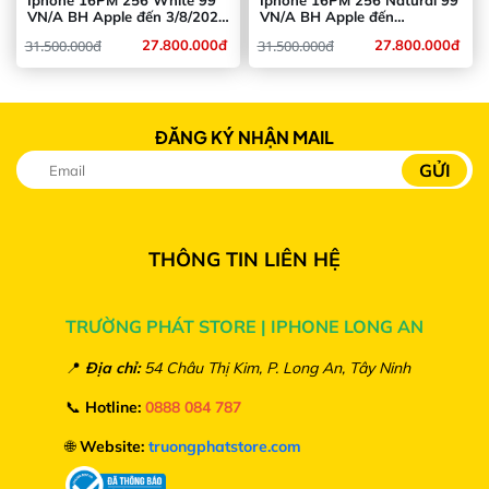
Iphone 16PM 256 White 99
Iphone 16PM 256 Natural 99
VN/A BH Apple đến 3/8/2026
VN/A BH Apple đến
Pin 100 Sạc 192L
24/8/2026 Pin 100 Sạc 114L
31.500.000đ
27.800.000đ
31.500.000đ
27.800.000đ
ĐĂNG KÝ NHẬN MAIL
THÔNG TIN LIÊN HỆ
TRƯỜNG PHÁT STORE | IPHONE LONG AN
📍
Địa chỉ:
54 Châu Thị Kim, P. Long An, Tây Ninh
📞
Hotline:
0888 084 787
🌐
Website:
truongphatstore.com