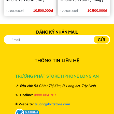
iPhone 13 128GB ( Đỏ )
iPhone 13 128GB ( Trắng )
12.800.000đ
10.500.000đ
12.800.000đ
10.500.000đ
ĐĂNG KÝ NHẬN MAIL
THÔNG TIN LIÊN HỆ
TRƯỜNG PHÁT STORE | IPHONE LONG AN
📍
Địa chỉ:
54 Châu Thị Kim, P. Long An, Tây Ninh
📞
Hotline:
0888 084 787
🌐
Website:
truongphatstore.com